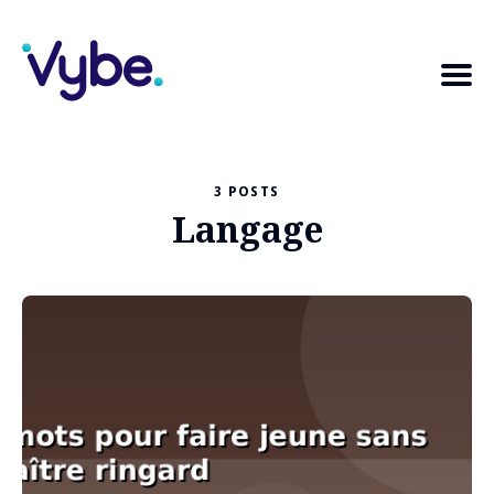
Search
3 POSTS
for
Langage
Blog