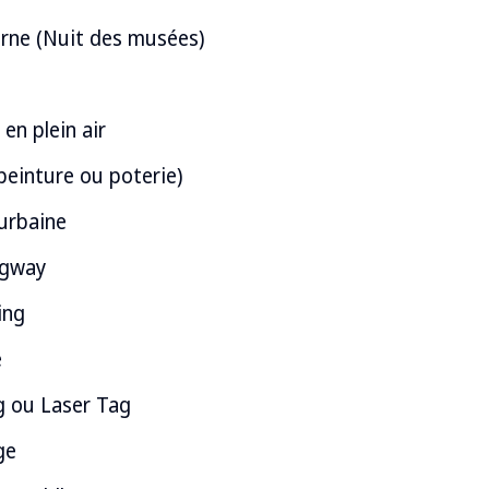
urne (Nuit des musées)
en plein air
(peinture ou poterie)
urbaine
egway
ing
e
g ou Laser Tag
ge